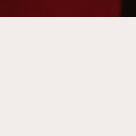
Entrevistas
Spot publicitario
El sábado pasado tuve la ocasión de
participar en un spot publicitario en