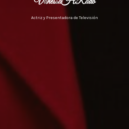
V
a
n
e
s
s
a
H
R
a
d
o
Actriz y Presentadora de Televisión