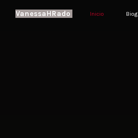
VanessaHRado
Inicio
Biog