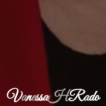
V
a
n
e
s
s
a
H
R
a
d
o