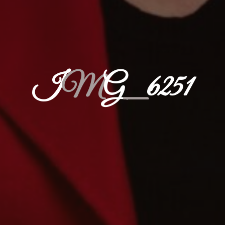
I
M
G
_
6
2
5
1