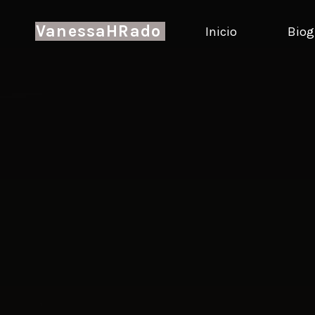
VanessaHRado
Inicio
Biog