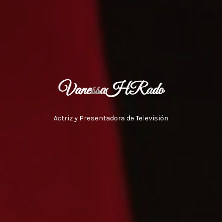
V
a
n
e
s
s
a
H
R
a
d
o
Actriz y Presentadora de Televisión