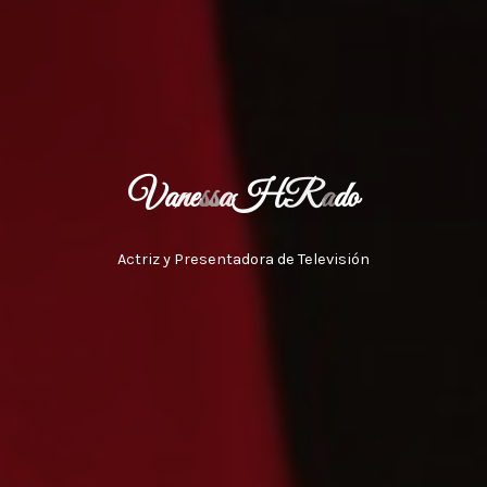
V
a
n
e
s
s
a
H
R
a
d
o
Actriz y Presentadora de Televisión