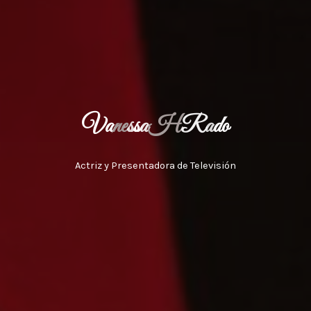
V
a
n
e
s
s
a
H
R
a
d
o
Actriz y Presentadora de Televisión