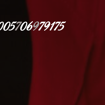
0
0
5
7
0
6
9
7
9
1
7
5