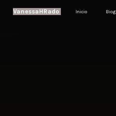
VanessaHRado
Inicio
Biog