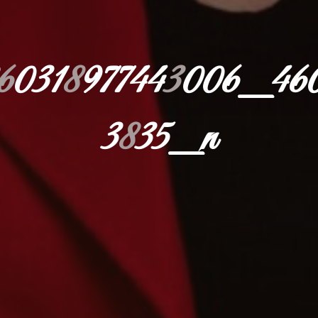
6
0
3
1
8
9
7
7
4
4
3
0
0
6
_
4
6
3
8
3
5
_
n