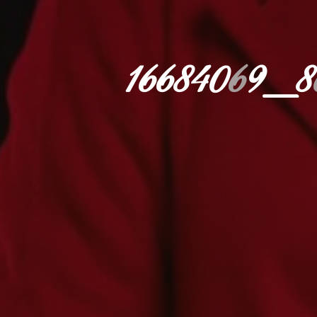
1
6
6
8
4
0
6
9
_
8